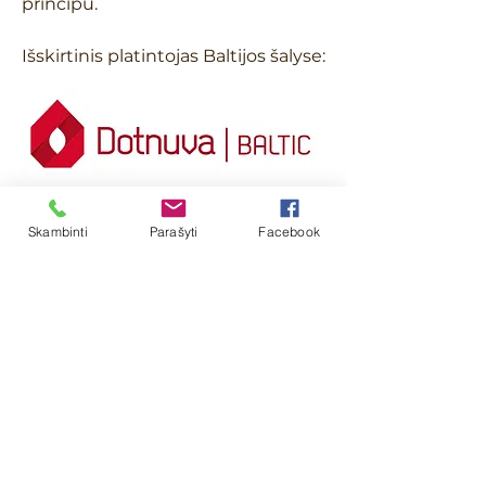
principu.
Išskirtinis platintojas Baltijos šalyse:
Išskirtinis platintojas Vokietijoje:
Skambinti
Parašyti
Facebook
Copyright © 2022 by EkoDrena