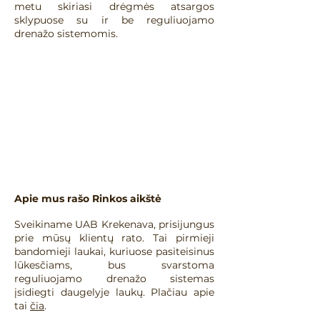
metu skiriasi drėgmės atsargos
sklypuose su ir be reguliuojamo
drenažo sistemomis.
Apie mus rašo Rinkos aikštė
​Sveikiname UAB Krekenava, prisijungus
prie mūsų klientų rato. Tai pirmieji
bandomieji laukai, kuriuose pasiteisinus
lūkesčiams, bus svarstoma
reguliuojamo drenažo sistemas
įsidiegti daugelyje laukų. Plačiau apie
tai
čia
.