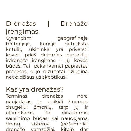
Drenažas | Drenažo
įrengimas
Gyvendami geografinėje
teritorijoje, kurioje netrūksta
kritulių, ūkininkai yra priversti
kovoti prieš drėgmės perteklių
irdrenažo įrengimas – jų kovos
būdas. Tai pakankamai paprastas
procesas, o jo rezultatai džiugina
net didžiausius skeptikus!
Kas yra drenažas?
Terminas drenažas nėra
naujadaras, jis puikiai žinomas
daugeliui žmonių, tarp jų ir
ūkininkams. Tai dirvožemio
sausinimo būdas, kai naudojama
drenų sistema (požeminiai
drenažo vamzdžiai, kitaip dar