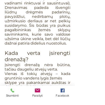
vadinami rinktuvai ir sausintuvai).
Drenavimas padeda išvengti
liūdnų drėgmės padarinių,
pavyzdžiui, nedirbamų plotų,
užmirkusio derliaus ar net pelkių
susidarymo. Šis būdas yra puikus
pagalbininkas žemės sklypų
savininkams, kurie savo valdose
užsiima ūkine veikla, bet dėl liūčių
dažnai patiria didelius nuostolius.
Kada verta įsirengti
drenažą?
Įsirengti drenažą nėra būtina,
tačiau daugeliu atvejų verta.
Vienas iš tokių atvejų – kada
gruntinio vandens lygis žemės
sklype yra pakankamai aukštas ir
dėl to kyla didelė grėsmė
derliui. Be to, egzistuoja skirtingos
Skambinti
Parašyti
Facebook
augalų kultūros – ne
visoms joms priimtina drėgmė.
Tačiau tai ne priežastis