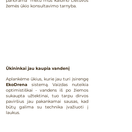
panorama" metu mus kalbino Lietuvos
žemės ūkio konsultavimo tarnyba.
Ūkininkai jau kaupia vandenį
​Aplankėme ūkius, kurie jau turi įsirengę
EkoDrena
sistemą. Vaizdas nuteikia
optimistiškai - vandens iš po žiemos
sukaupta užtektinai, tuo tarpu dirvos
paviršius jau pakankamai sausas, kad
būtų galima su technika įvažiuoti į
laukus.