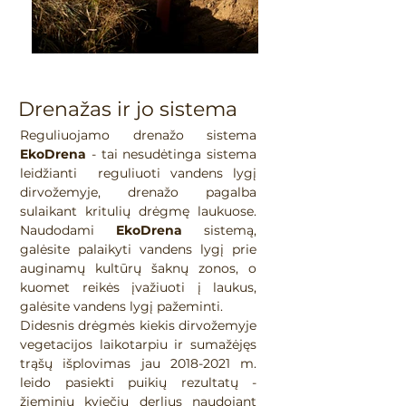
Drenažas ir jo sistema
Reguliuojamo drenažo sistema
EkoDrena
- tai nesudėtinga sistema
leidžianti reguliuoti vandens lygį
dirvožemyje, drenažo pagalba
sulaikant kritulių drėgmę laukuose.
Naudodami
EkoDrena
sistemą,
galėsite palaikyti vandens lygį prie
auginamų kultūrų šaknų zonos, o
kuomet reikės įvažiuoti į laukus,
galėsite vandens lygį pažeminti.
Didesnis drėgmės kiekis dirvožemyje
vegetacijos laikotarpiu ir sumažėjęs
trąšų išplovimas jau
2018-2021
m.
leido pasiekti puikių rezultatų -
žieminių kviečių derlius naudojant