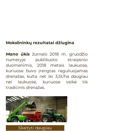
Mokslininkų rezultatai džiugina
Mano ūkis
žurnalo 2018 m. gruodžio
numeryje publikuoto straipsnio
duomenimis, 2018 metais laukuose,
kuriuose buvo įrengtas reguliuojamas
drenažas, kulta net iki 3,5t/ha daugiau
nei laukuose, kuriuose veikė tik
tradicinis drenažas.
Skaityti daugiau